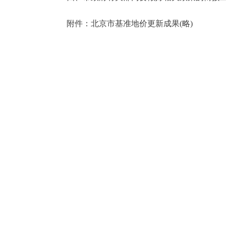
走进北京
附件：北京市基准地价更新成果(略)
北京概况
绿色北京
多语种
ENGLISH
DEUTSCH
ESPAÑOL
ITALIANO