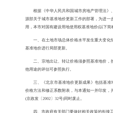
根据《中华人民共和国城市房地产管理法》、
决策公开
源部关于城市基准地价更新工作的部署，为进一
政务服务
用，本市对国有建设用地使用权基准地价(以下简
个人服务
一、在土地市场总体价格水平发生重大变化情
基准地价进行局部更新。
便民服务
二、宗地出让、转让价格须参照基准地价，按
他用途的评估可参照执行。
中介服务
政民互动
三、《北京市基准地价更新成果》包括基准地价
价格方法和修正系数附表，与本通知一并印发，
12345网上接诉即办
(京政发〔2002〕32号)同时废止。
参与调查
四、市政府有关部门要做好相关政策的衔接工