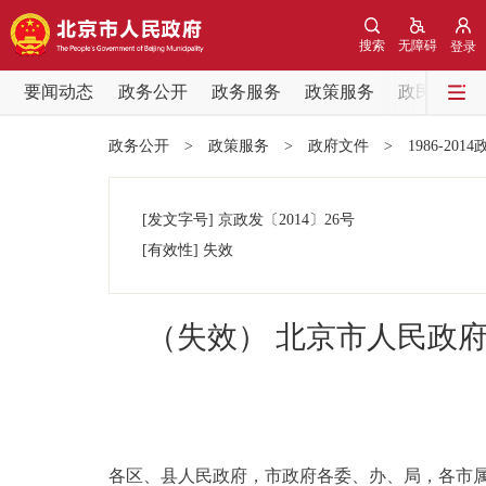
搜索
无障碍
登录
要闻动态
政务公开
政务服务
政策服务
政民互动
要闻动态
政务公开
>
政策服务
>
政府文件
>
1986-201
党中央精神
[发文字号]
京政发
〔2014〕
26号
北京要闻
[有效性]
失效
各区热点
（失效） 北京市人民政
政务公开
市领导
各区、县人民政府，市政府各委、办、局，各市
政策兑现