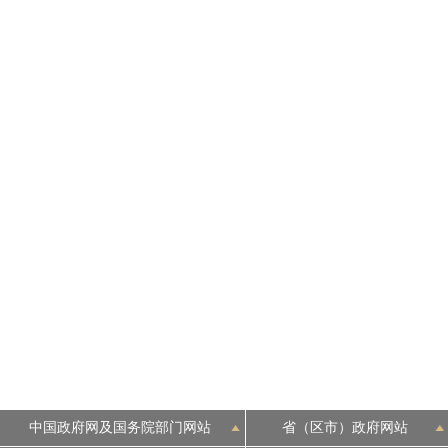
走进北京
北京概况
绿色北京
多语种
ENGLISH
DEUTSCH
ESPAÑOL
ITALIANO
中国政府网及国务院部门网站
省（区市）政府网站