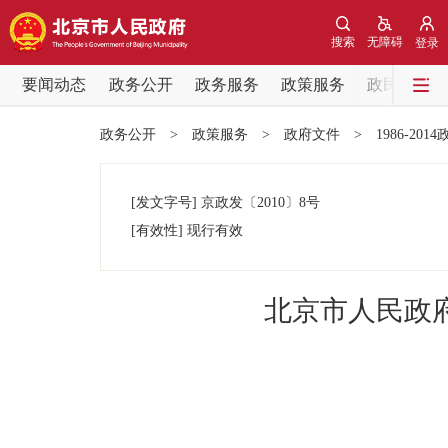
搜索
无障碍
登录
要闻动态
政务公开
政务服务
政策服务
政民互动
要闻动态
政务公开
>
政策服务
>
政府文件
>
1986-201
党中央精神
[发文字号]
京政发
〔2010〕
8号
北京要闻
[有效性]
现行有效
各区热点
北京市人民政
政务公开
市领导
政策兑现