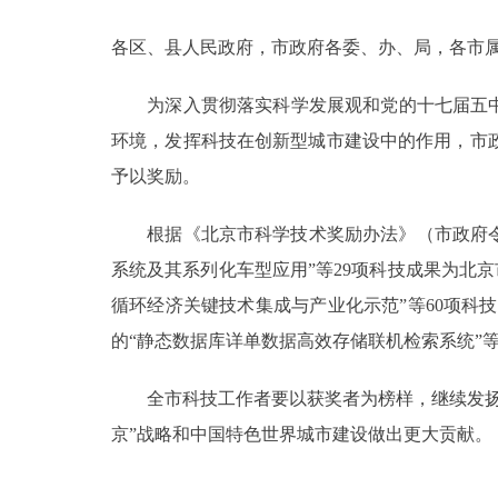
各区、县人民政府，市政府各委、办、局，各市
决策公开
为深入贯彻落实科学发展观和党的十七届五中全
政务服务
环境，发挥科技在创新型城市建设中的作用，市
个人服务
予以奖励。
根据《北京市科学技术奖励办法》（市政府令第
便民服务
系统及其系列化车型应用”等29项科技成果为北
循环经济关键技术集成与产业化示范”等60项科
中介服务
的“静态数据库详单数据高效存储联机检索系统”等
政民互动
全市科技工作者要以获奖者为榜样，继续发扬求
12345网上接诉即办
京”战略和中国特色世界城市建设做出更大贡献。
参与调查