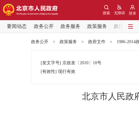
搜索
无障碍
登录
要闻动态
政务公开
政务服务
政策服务
政民互动
要闻动态
政务公开
>
政策服务
>
政府文件
>
1986-201
党中央精神
[发文字号]
京政发
〔2010〕
10号
北京要闻
[有效性]
现行有效
各区热点
北京市人民政
政务公开
市领导
政策兑现