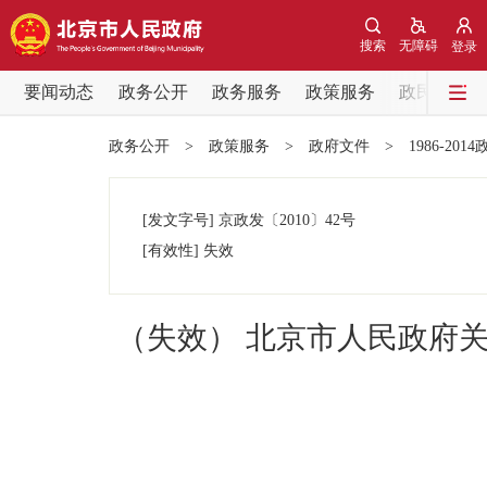
搜索
无障碍
登录
要闻动态
政务公开
政务服务
政策服务
政民互动
要闻动态
政务公开
>
政策服务
>
政府文件
>
1986-201
党中央精神
[发文字号]
京政发
〔2010〕
42号
北京要闻
[有效性]
失效
各区热点
（失效） 北京市人民政府
政务公开
市领导
政策兑现