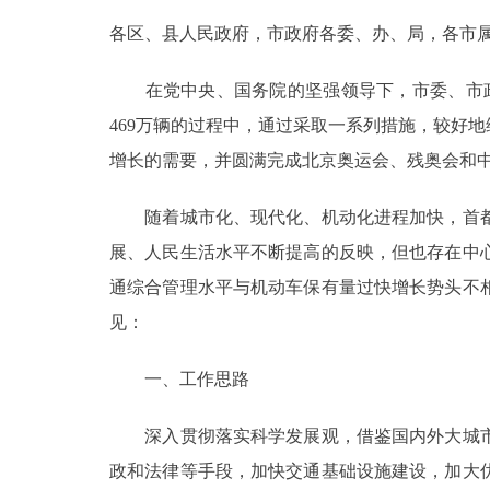
各区、县人民政府，市政府各委、办、局，各市
决策公开
在党中央、国务院的坚强领导下，市委、市政府始
政务服务
469万辆的过程中，通过采取一系列措施，较好
增长的需要，并圆满完成北京奥运会、残奥会和中
个人服务
随着城市化、现代化、机动化进程加快，首都
便民服务
展、人民生活水平不断提高的反映，但也存在中
通综合管理水平与机动车保有量过快增长势头不
中介服务
见：
政民互动
一、工作思路
12345网上接诉即办
深入贯彻落实科学发展观，借鉴国内外大城市
政和法律等手段，加快交通基础设施建设，加大
参与调查