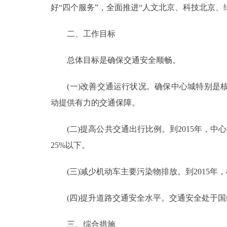
好“四个服务”，全面推进“人文北京、科技北京
走进北京
二、工作目标
北京概况
总体目标是确保交通安全顺畅。
绿色北京
(一)改善交通运行状况。确保中心城特别是核
多语种
动提供有力的交通保障。
ENGLISH
(二)提高公共交通出行比例。到2015年，中
25%以下。
DEUTSCH
(三)减少机动车主要污染物排放。到2015年，
ESPAÑOL
(四)提升道路交通安全水平。交通安全处于国内领
ITALIANO
三、综合措施