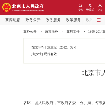
搜索
无障碍
登录
要闻动态
政务公开
政务服务
政策服务
政民互动
要闻动态
政务公开
>
政策服务
>
政府文件
>
1986-201
党中央精神
[发文字号]
京政发
〔2012〕
32号
北京要闻
[有效性]
现行有效
各区热点
北京市
政务公开
市领导
各区、县人民政府，市政府各委、办、局，各市
政策兑现