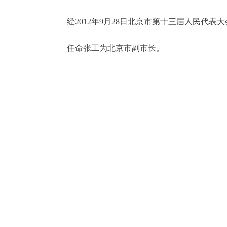
经2012年9月28日北京市第十三届人民代表
决策公开
任命张工为北京市副市长。
政务服务
个人服务
便民服务
中介服务
政民互动
12345网上接诉即办
参与调查