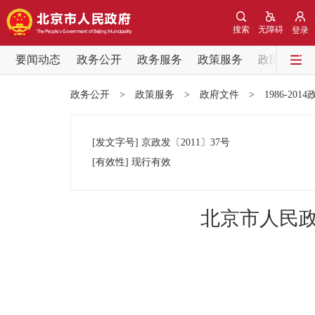
搜索
无障碍
登录
要闻动态
政务公开
政务服务
政策服务
政民互动
要闻动态
政务公开
>
政策服务
>
政府文件
>
1986-201
党中央精神
[发文字号]
京政发
〔2011〕
37号
北京要闻
[有效性]
现行有效
各区热点
北京市人民
政务公开
市领导
政策兑现