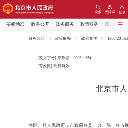
搜索
无障碍
登录
要闻动态
政务公开
政务服务
政策服务
政民互动
要闻动态
政务公开
>
政策服务
>
政府文件
>
1986-201
党中央精神
[发文字号]
京政发
〔2006〕
8号
北京要闻
[有效性]
现行有效
各区热点
北京市人
政务公开
市领导
各区、县人民政府，市政府各委、办、局，各市
政策兑现