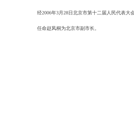
经2006年3月28日北京市第十二届人民代表
决策公开
任命赵凤桐为北京市副市长。
政务服务
个人服务
便民服务
中介服务
政民互动
12345网上接诉即办
参与调查