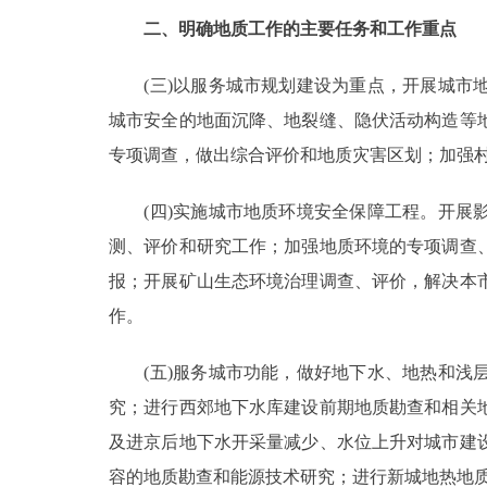
二、明确地质工作的主要任务和工作重点
走进北京
(三)以服务城市规划建设为重点，开展城市地
北京概况
城市安全的地面沉降、地裂缝、隐伏活动构造等
专项调查，做出综合评价和地质灾害区划；加强
绿色北京
(四)实施城市地质环境安全保障工程。开展影
多语种
测、评价和研究工作；加强地质环境的专项调查
ENGLISH
报；开展矿山生态环境治理调查、评价，解决本
作。
DEUTSCH
(五)服务城市功能，做好地下水、地热和浅层
ESPAÑOL
究；进行西郊地下水库建设前期地质勘查和相关
及进京后地下水开采量减少、水位上升对城市建
ITALIANO
容的地质勘查和能源技术研究；进行新城地热地