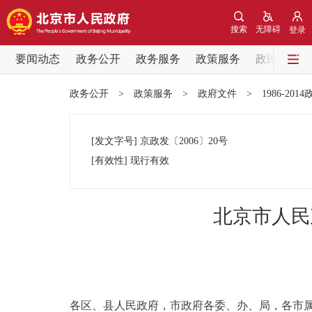
搜索
无障碍
登录
要闻动态
政务公开
政务服务
政策服务
政民互动
要闻动态
政务公开
>
政策服务
>
政府文件
>
1986-201
党中央精神
[发文字号]
京政发
〔2006〕
20号
北京要闻
[有效性]
现行有效
各区热点
北京市人民
政务公开
市领导
各区、县人民政府，市政府各委、办、局，各市
政策兑现