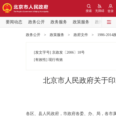
搜索
无障碍
登录
要闻动态
政务公开
政务服务
政策服务
政民互动
要闻动态
政务公开
>
政策服务
>
政府文件
>
1986-201
党中央精神
[发文字号]
京政发
〔2006〕
18号
北京要闻
[有效性]
现行有效
各区热点
北京市人民政府关于印
政务公开
市领导
各区、县人民政府，市政府各委、办、局，各市
政策兑现