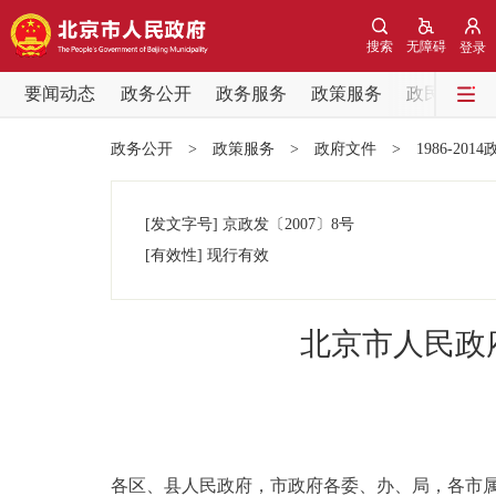
搜索
无障碍
登录
要闻动态
政务公开
政务服务
政策服务
政民互动
要闻动态
政务公开
>
政策服务
>
政府文件
>
1986-201
党中央精神
[发文字号]
京政发
〔2007〕
8号
北京要闻
[有效性]
现行有效
各区热点
北京市人民政
政务公开
市领导
各区、县人民政府，市政府各委、办、局，各市
政策兑现