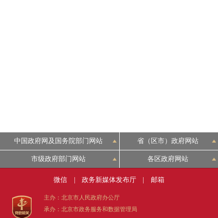
走进北京
北京概况
绿色北京
多语种
ENGLISH
中国政府网及国务院部门网站
省（区市）政府网站
DEUTSCH
市级政府部门网站
各区政府网站
ESPAÑOL
微信
|
政务新媒体发布厅
|
邮箱
主办：北京市人民政府办公厅
ITALIANO
承办：北京市政务服务和数据管理局