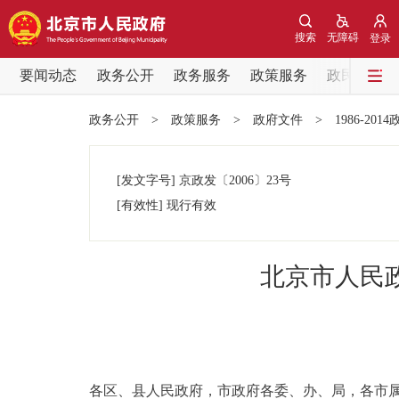
搜索
无障碍
登录
要闻动态
政务公开
政务服务
政策服务
政民互动
要闻动态
政务公开
>
政策服务
>
政府文件
>
1986-201
党中央精神
[发文字号]
京政发
〔2006〕
23号
北京要闻
[有效性]
现行有效
各区热点
北京市人民
政务公开
市领导
各区、县人民政府，市政府各委、办、局，各市
政策兑现