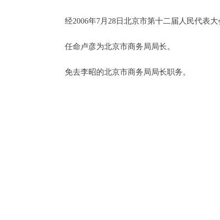
经2006年7月28日北京市第十二届人民代表
决策公开
任命卢彦为北京市商务局局长。
政务服务
免去李昭的北京市商务局局长职务。
个人服务
便民服务
中介服务
政民互动
12345网上接诉即办
参与调查