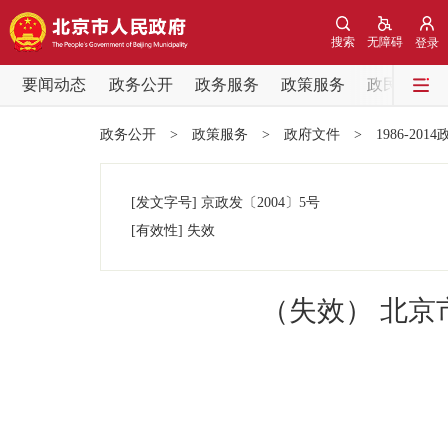
搜索
无障碍
登录
要闻动态
政务公开
政务服务
政策服务
政民互动
要闻动态
政务公开
>
政策服务
>
政府文件
>
1986-201
党中央精神
[发文字号]
京政发
〔2004〕
5号
北京要闻
[有效性]
失效
各区热点
（失效） 北
政务公开
市领导
政策兑现