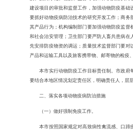
建设项目的审批和监督工作，加强动物防疫基础
走进北京
要抓好动物疫病防治技术的研究开发工作；商务
北京概况
其产品行为；机构编制部门要加强动物防疫监督
和社会治安管理；卫生部门要严防人畜共患病在
绿色北京
先安排防疫物资的调运；质量技术监督部门要对
产品和运输工具以及旅客携带物、邮寄物的检疫
多语种
本市实行动物防疫工作目标责任制。市政府每
ENGLISH
要结合本地区情况划定责任区，明确责任人，层
DEUTSCH
二、落实各项动物疫病防治措施
ESPAÑOL
（一）做好强制免疫工作。
本市按照国家规定对高致病性禽流感、口蹄疫
ITALIANO