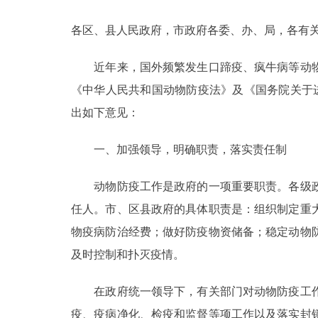
各区、县人民政府，市政府各委、办、局，各有
决策公开
近年来，国外频繁发生口蹄疫、疯牛病等动物
政务服务
《中华人民共和国动物防疫法》及《国务院关于进
个人服务
出如下意见：
一、加强领导，明确职责，落实责任制
便民服务
动物防疫工作是政府的一项重要职责。各级政
中介服务
任人。市、区县政府的具体职责是：组织制定重
政民互动
物疫病防治经费；做好防疫物资储备；稳定动物
及时控制和扑灭疫情。
12345网上接诉即办
在政府统一领导下，有关部门对动物防疫工作
参与调查
疫、疫病净化、检疫和监督等项工作以及落实封