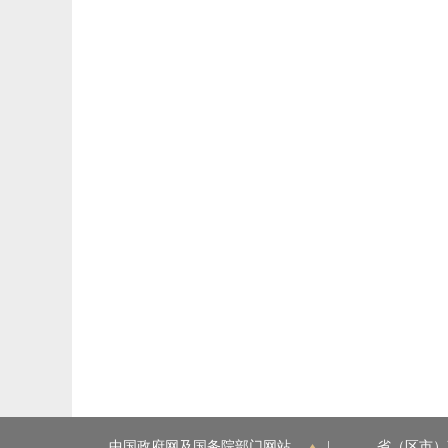
中国政府网及国务院部门网站
|
省（区市）