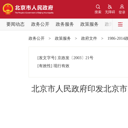
搜索
无障碍
登录
要闻动态
政务公开
政务服务
政策服务
政民互动
要闻动态
政务公开
>
政策服务
>
政府文件
>
1986-201
党中央精神
[发文字号]
京政发
〔2003〕
21号
北京要闻
[有效性]
现行有效
各区热点
北京市人民政府印发北京市
政务公开
市领导
政策兑现