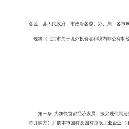
决策公开
各区、县人民政府，市政府各委、办、局，各市
政务服务
现将《北京市关于境外投资者和境内非公有制经
个人服务
便民服务
中介服务
政民互动
12345网上接诉即办
第一条 为加快首都经济发展，振兴现代制造业
称并购方）并购本市国有及国有控股工业企业（
参与调查