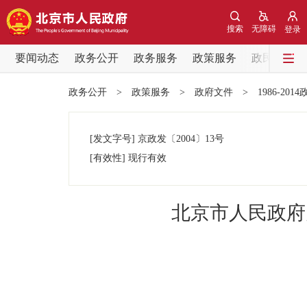
搜索
无障碍
登录
要闻动态
政务公开
政务服务
政策服务
政民互动
要闻动态
政务公开
>
政策服务
>
政府文件
>
1986-201
党中央精神
[发文字号]
京政发
〔2004〕
13号
北京要闻
[有效性]
现行有效
各区热点
北京市人民政府
政务公开
市领导
政策兑现