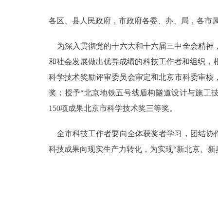
各区、县人民政府，市政府各委、办、局，各市
决策公开
为深入贯彻党的十六大和十六届三中全会精神，
政务服务
和社会发展做出优异成绩的科技工作者和组织，
个人服务
科学技术奖励评审委员会审定和北京市科委审核，
奖；授予“北京地铁五号线盾构隧道设计与施工技
便民服务
150项成果北京市科学技术奖三等奖。
全市科技工作者要向全体获奖者学习，团结协作
中介服务
科技成果向现实生产力转化，为实现“新北京、新
政民互动
12345网上接诉即办
参与调查