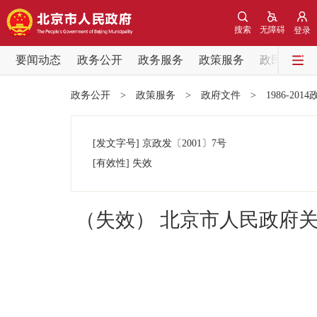
搜索
无障碍
登录
要闻动态
政务公开
政务服务
政策服务
政民互动
要闻动态
政务公开
>
政策服务
>
政府文件
>
1986-201
党中央精神
[发文字号]
京政发
〔2001〕
7号
北京要闻
[有效性]
失效
各区热点
（失效） 北京市人民政府
政务公开
市领导
政策兑现