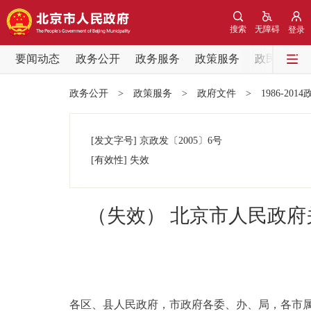
搜索
无障碍
登录
要闻动态
政务公开
政务服务
政策服务
政民互动
要闻动态
政务公开
>
政策服务
>
政府文件
>
1986-201
党中央精神
[发文字号]
京政发
〔2005〕
6号
北京要闻
[有效性]
失效
各区热点
（失效） 北京市人民政府
政务公开
市领导
各区、县人民政府，市政府各委、办、局，各市
政策兑现