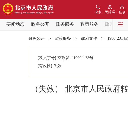
搜索
无障碍
登录
要闻动态
政务公开
政务服务
政策服务
政民互动
要闻动态
政务公开
>
政策服务
>
政府文件
>
1986-201
党中央精神
[发文字号]
京政发
〔1999〕
38号
北京要闻
[有效性]
失效
各区热点
（失效） 北京市人民政府
政务公开
市领导
政策兑现