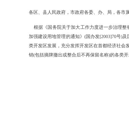
各区、县人民政府，市政府各委、办、局，各市
决策公开
根据《国务院关于加大工作力度进一步治理整顿土
政务服务
加强建设用地管理的通知》(国办发[2003]7
个人服务
类开发区发展，充分发挥开发区在首都经济社会发
销(包括摘牌撤出或整合后不再保留名称)的各类
便民服务
中介服务
政民互动
12345网上接诉即办
参与调查