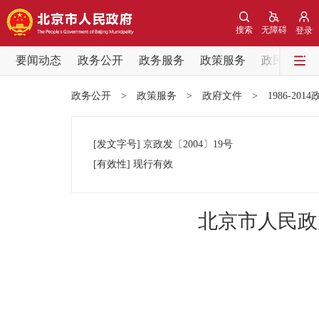
搜索
无障碍
登录
要闻动态
政务公开
政务服务
政策服务
政民互动
要闻动态
政务公开
>
政策服务
>
政府文件
>
1986-201
党中央精神
[发文字号]
京政发
〔2004〕
19号
北京要闻
[有效性]
现行有效
各区热点
北京市人民政
政务公开
市领导
政策兑现