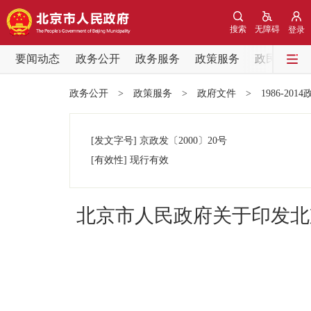
搜索
无障碍
登录
要闻动态
政务公开
政务服务
政策服务
政民互动
要闻动态
政务公开
>
政策服务
>
政府文件
>
1986-201
党中央精神
[发文字号]
京政发
〔2000〕
20号
北京要闻
[有效性]
现行有效
各区热点
北京市人民政府关于印发北
政务公开
市领导
政策兑现