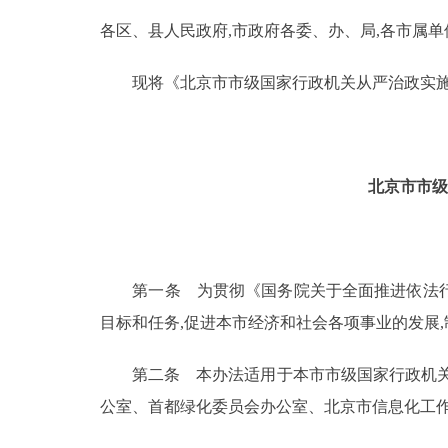
各区、县人民政府,市政府各委、办、局,各市属单
决策公开
现将《北京市市级国家行政机关从严治政实施工
政务服务
个人服务
北京市市级
便民服务
中介服务
第一条 为贯彻《国务院关于全面推进依法行政
目标和任务,促进本市经济和社会各项事业的发展
政民互动
第二条 本办法适用于本市市级国家行政机关(
12345网上接诉即办
公室、首都绿化委员会办公室、北京市信息化工作
参与调查