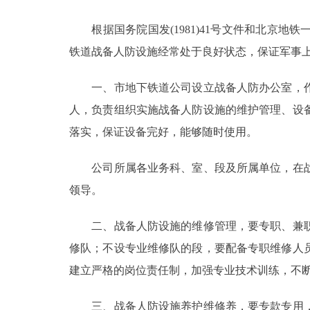
根据国务院国发(1981)41号文件和北京地
决策公开
铁道战备人防设施经常处于良好状态，保证军事
政务服务
一、市地下铁道公司设立战备人防办公室，作
个人服务
人，负责组织实施战备人防设施的维护管理、设
落实，保证设备完好，能够随时使用。
便民服务
公司所属各业务科、室、段及所属单位，在战
领导。
中介服务
政民互动
二、战备人防设施的维修管理，要专职、兼职
修队；不设专业维修队的段，要配备专职维修人
12345网上接诉即办
建立严格的岗位责任制，加强专业技术训练，不
参与调查
三、战备人防设施养护维修养，要专款专用，