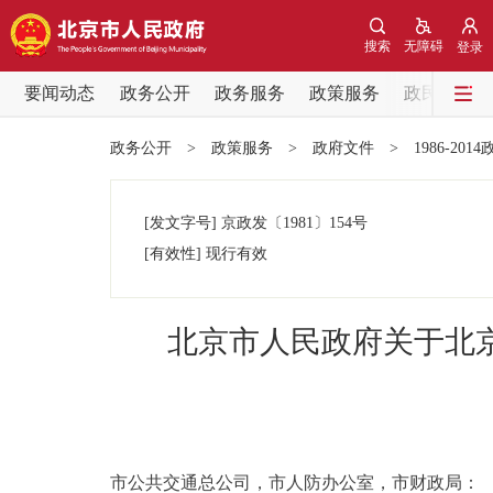
搜索
无障碍
登录
要闻动态
政务公开
政务服务
政策服务
政民互动
要闻动态
政务公开
>
政策服务
>
政府文件
>
1986-201
党中央精神
[发文字号]
京政发
〔1981〕
154号
北京要闻
[有效性]
现行有效
各区热点
北京市人民政府关于北
政务公开
市领导
市公共交通总公司，市人防办公室，市财政局：
政策兑现