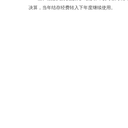
决算，当年结存经费转入下年度继续使用。
走进北京
北京概况
绿色北京
多语种
ENGLISH
DEUTSCH
ESPAÑOL
ITALIANO