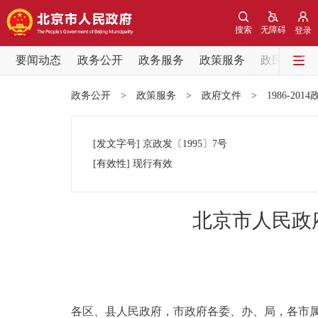
搜索
无障碍
登录
要闻动态
政务公开
政务服务
政策服务
政民互动
要闻动态
政务公开
>
政策服务
>
政府文件
>
1986-201
党中央精神
[发文字号]
京政发
〔1995〕
7号
北京要闻
[有效性]
现行有效
各区热点
北京市人民政
政务公开
市领导
各区、县人民政府，市政府各委、办、局，各市
政策兑现