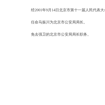
经2001年9月14日北京市第十一届人民代表
决策公开
任命马振川为北京市公安局局长。
政务服务
免去强卫的北京市公安局局长职务。
个人服务
便民服务
中介服务
政民互动
12345网上接诉即办
参与调查