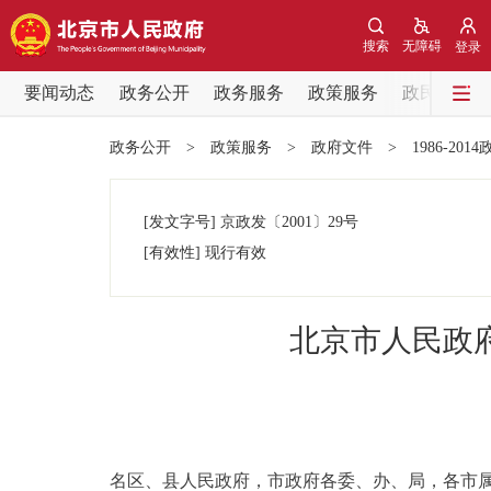
搜索
无障碍
登录
要闻动态
政务公开
政务服务
政策服务
政民互动
要闻动态
政务公开
>
政策服务
>
政府文件
>
1986-201
党中央精神
[发文字号]
京政发
〔2001〕
29号
北京要闻
[有效性]
现行有效
各区热点
北京市人民政
政务公开
市领导
名区、县人民政府，市政府各委、办、局，各市
政策兑现