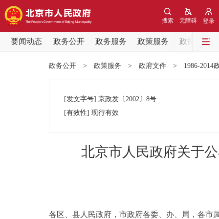
搜索
无障碍
登录
要闻动态
政务公开
政务服务
政策服务
政民互动
要闻动态
政务公开
>
政策服务
>
政府文件
>
1986-201
党中央精神
[发文字号]
京政发
〔2002〕
8号
北京要闻
[有效性]
现行有效
各区热点
北京市人民政府关于公
政务公开
市领导
各区、县人民政府，市政府各委、办、局，各市
政策兑现