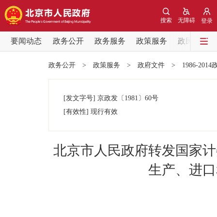
搜索
无障碍
登录
要闻动态
政务公开
政务服务
政策服务
政民互动
要闻动态
政务公开
>
政策服务
>
政府文件
>
1986-201
党中央精神
[发文字号]
京政发
〔1981〕
60号
北京要闻
[有效性]
现行有效
各区热点
北京市人民政府转发国家计
政务公开
生产、进口
市领导
政策兑现