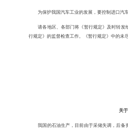
走进北京
为保护我国汽车工业的发展，要控制进口汽车(
北京概况
请各地区、各部门将《暂行规定》及时转发给
行规定》的监督检查工作。《暂行规定》中的未
绿色北京
多语种
ENGLISH
DEUTSCH
ESPAÑOL
关于
ITALIANO
我国的石油生产，目前由于采储失调，后备资