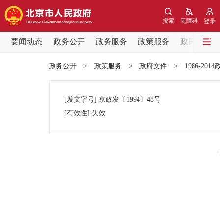
搜索
无障碍
登录
要闻动态
政务公开
政务服务
政策服务
政民互动
要闻动态
政务公开
>
政策服务
>
政府文件
>
1986-201
党中央精神
[发文字号]
京政发
〔1994〕
48号
北京要闻
[有效性]
失效
各区热点
政务公开
市领导
政策兑现