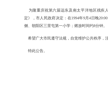
为隆重庆祝第六届远东及南太平洋地区残疾人
决策公开
定》，市人民政府决定：在1994年9月4日晚2
政务服务
侧、朝阳区三里屯第一小学；燃放时间约8分钟。
个人服务
希望广大市民遵守法规，自觉维护公共秩序，注
特此公告。
便民服务
中介服务
政民互动
12345网上接诉即办
参与调查