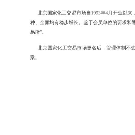
北京国家化工交易市场自1993年4月开业以
决策公开
种、金额均有稳步增长。鉴于会员单位的要求和逐
政务服务
易所”。
个人服务
北京国家化工交易市场更名后，管理体制不变
案。
便民服务
中介服务
政民互动
12345网上接诉即办
参与调查