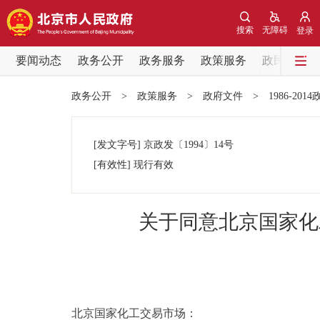
搜索
无障碍
登录
要闻动态
政务公开
政务服务
政策服务
政民互动
要闻动态
政务公开
>
政策服务
>
政府文件
>
1986-201
党中央精神
[发文字号]
京政发
〔1994〕
14号
北京要闻
[有效性]
现行有效
各区热点
关于同意北京国家化
政务公开
市领导
北京国家化工交易市场：
政策兑现