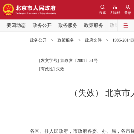
搜索
无障碍
登录
要闻动态
政务公开
政务服务
政策服务
政民互动
要闻动态
政务公开
>
政策服务
>
政府文件
>
1986-201
党中央精神
[发文字号]
京政发
〔2001〕
31号
北京要闻
[有效性]
失效
各区热点
（失效） 北京
政务公开
市领导
各区、县人民政府，市政府各委、办、局，各市
政策兑现