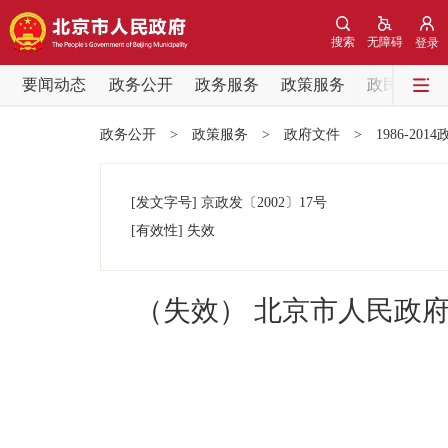
搜索
无障碍
登录
要闻动态
政务公开
政务服务
政策服务
政民互动
要闻动态
政务公开
>
政策服务
>
政府文件
>
1986-201
党中央精神
[发文字号]
京政发
〔2002〕
17号
北京要闻
[有效性]
失效
各区热点
（失效） 北京市人民政
政务公开
市领导
政策兑现