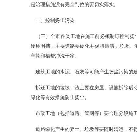
是治理措施没有完全到位的要切实落实。
走进北京
二、控制扬尘污染
北京概况
（三）全市各类工地在施工前必须制订控制扬尘
绿色北京
硬质围挡，主要道路要硬化并保持清洁，垃圾、
车轮和槽帮冲洗干净。
多语种
建筑工地的水泥、石灰等可能产生扬尘污染的建
ENGLISH
拆迁工地的垃圾、渣土要在房屋、设施拆除后3
DEUTSCH
绿化等有效措施防止扬尘。
ESPAÑOL
市政工地（包括道路、管网等）要合理分段施工
道路绿化产生的弃土、垃圾等要随时清运，不得
ITALIANO