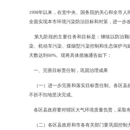
1998年以来，在党中央、国务院的关心和全市
决策公开
全面实现本市环境污染防治目标和对策，进一步改
政务服务
第九阶段的主要任务和目标是：继续以防治颗
个人服务
染、机动车污染、煤烟型污染控制和生态保护与
天数达到60%。现将具体措施通告如下：
便民服务
一、完善目标责任制，巩固治理成果
中介服务
（一）进一步完善和落实目标责任制。各区县政
政民互动
不折不扣地坚决完成。
12345网上接诉即办
各区县政府要对辖区大气环境质量负责，采取有
（二）各区县政府和市各有关部门要巩固控制大
参与调查