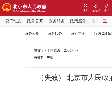
搜索
无障碍
登录
要闻动态
政务公开
政务服务
政策服务
政民互动
要闻动态
政务公开
>
政策服务
>
政府文件
>
1986-201
党中央精神
[发文字号]
京政发
〔2003〕
7号
北京要闻
[有效性]
失效
各区热点
（失效） 北京市人民
政务公开
市领导
政策兑现