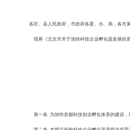
决策公开
各区、县人民政府，市政府各委、办、局，各市
政务服务
现将《北京市关于加快科技企业孵化器发展的若
个人服务
便民服务
中介服务
政民互动
12345网上接诉即办
第一条 为加快首都科技创业孵化体系的建设，
参与调查
第二条 本规定所称科技企业孵化器是指为培育