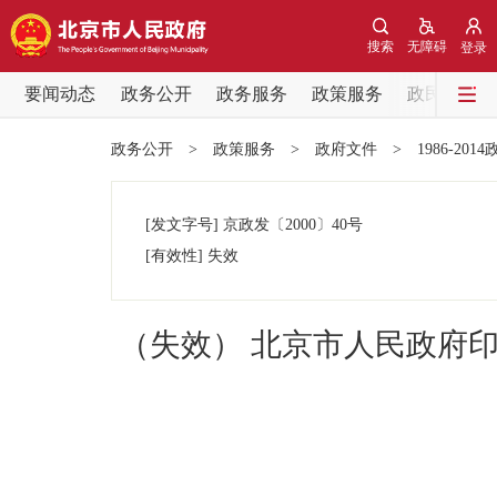
搜索
无障碍
登录
要闻动态
政务公开
政务服务
政策服务
政民互动
要闻动态
政务公开
>
政策服务
>
政府文件
>
1986-201
党中央精神
[发文字号]
京政发
〔2000〕
40号
北京要闻
[有效性]
失效
各区热点
（失效） 北京市人民政府
政务公开
市领导
政策兑现