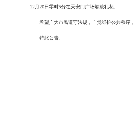
12月20日零时5分在天安门广场燃放礼花。
决策公开
希望广大市民遵守法规，自觉维护公共秩序，
政务服务
特此公告。
个人服务
便民服务
中介服务
政民互动
12345网上接诉即办
参与调查