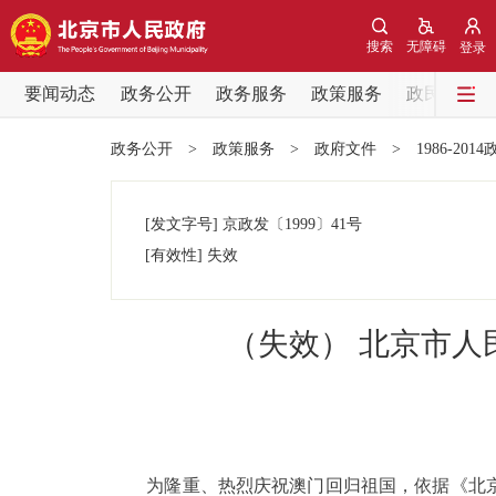
搜索
无障碍
登录
要闻动态
政务公开
政务服务
政策服务
政民互动
要闻动态
政务公开
>
政策服务
>
政府文件
>
1986-201
党中央精神
[发文字号]
京政发
〔1999〕
41号
北京要闻
[有效性]
失效
各区热点
（失效） 北京市
政务公开
市领导
为隆重、热烈庆祝澳门回归祖国，依据《北京市关于
政策兑现