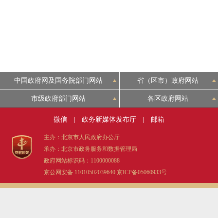
走进北京
北京概况
绿色北京
中国政府网及国务院部门网站
省（区市）政府网站
多语种
市级政府部门网站
各区政府网站
微信
|
政务新媒体发布厅
|
邮箱
ENGLISH
主办：北京市人民政府办公厅
承办：北京市政务服务和数据管理局
DEUTSCH
政府网站标识码：1100000088
京公网安备 11010502039640
京ICP备05060933号
ESPAÑOL
ITALIANO