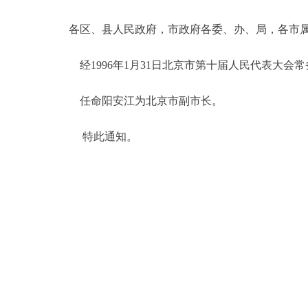
各区、县人民政府，市政府各委、办、局，各市
决策公开
经1996年1月31日北京市第十届人民代表大会
政务服务
任命阳安江为北京市副市长。
个人服务
特此通知。
便民服务
中介服务
政民互动
12345网上接诉即办
参与调查