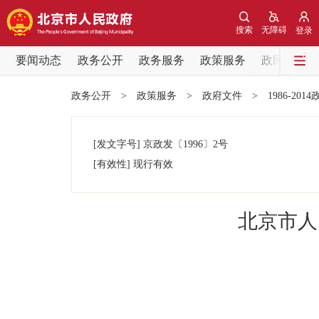
搜索
无障碍
登录
要闻动态
政务公开
政务服务
政策服务
政民互动
要闻动态
政务公开
>
政策服务
>
政府文件
>
1986-201
党中央精神
[发文字号]
京政发
〔1996〕
2号
北京要闻
[有效性]
现行有效
各区热点
北京市人
政务公开
市领导
政策兑现