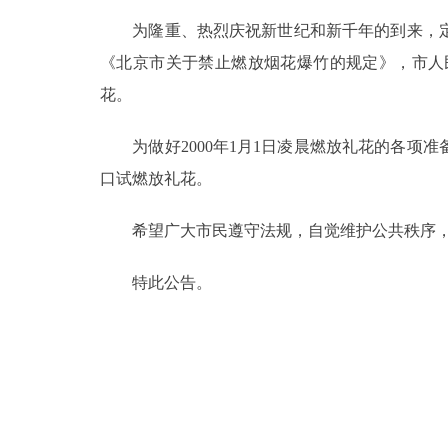
为隆重、热烈庆祝新世纪和新千年的到来，定于19
决策公开
《北京市关于禁止燃放烟花爆竹的规定》，市人民
花。
政务服务
为做好2000年1月1日凌晨燃放礼花的各项准备
个人服务
口试燃放礼花。
便民服务
希望广大市民遵守法规，自觉维护公共秩序，
中介服务
特此公告。
政民互动
12345网上接诉即办
参与调查