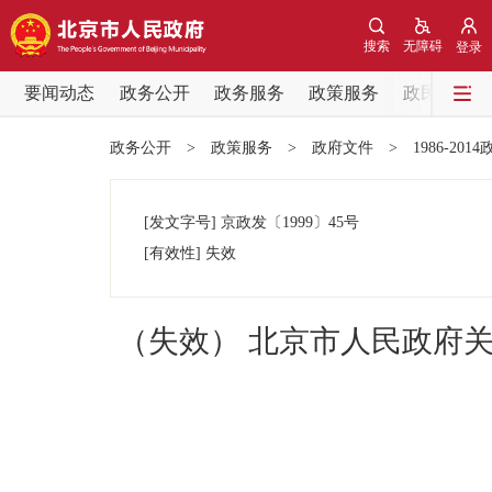
搜索
无障碍
登录
要闻动态
政务公开
政务服务
政策服务
政民互动
要闻动态
政务公开
>
政策服务
>
政府文件
>
1986-201
党中央精神
[发文字号]
京政发
〔1999〕
45号
北京要闻
[有效性]
失效
各区热点
（失效） 北京市人民政府
政务公开
市领导
政策兑现