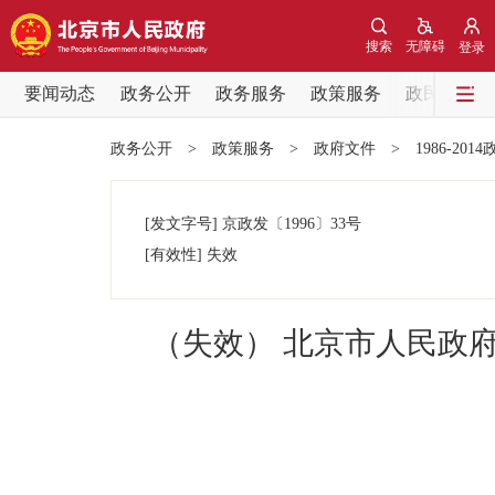
搜索
无障碍
登录
要闻动态
政务公开
政务服务
政策服务
政民互动
要闻动态
政务公开
>
政策服务
>
政府文件
>
1986-201
党中央精神
[发文字号]
京政发
〔1996〕
33号
北京要闻
[有效性]
失效
各区热点
（失效） 北京市人民政
政务公开
市领导
政策兑现