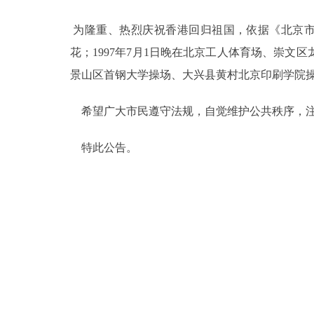
为隆重、热烈庆祝香港回归祖国，依据《北京市关
决策公开
花；1997年7月1日晚在北京工人体育场、崇
政务服务
景山区首钢大学操场、大兴县黄村北京印刷学院
个人服务
希望广大市民遵守法规，自觉维护公共秩序，注
特此公告。
便民服务
中介服务
政民互动
12345网上接诉即办
参与调查