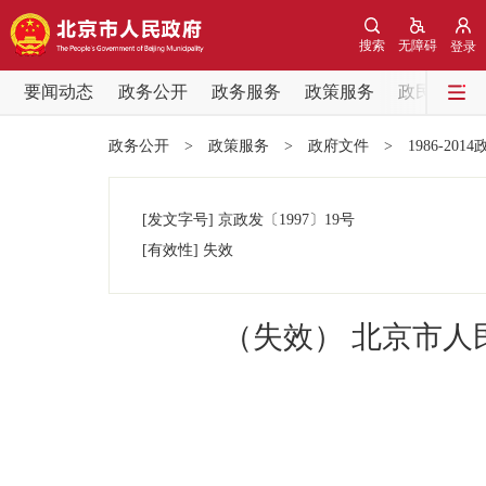
搜索
无障碍
登录
要闻动态
政务公开
政务服务
政策服务
政民互动
要闻动态
政务公开
>
政策服务
>
政府文件
>
1986-201
党中央精神
[发文字号]
京政发
〔1997〕
19号
北京要闻
[有效性]
失效
各区热点
（失效） 北京市
政务公开
市领导
政策兑现