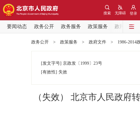
搜索
无障碍
登录
要闻动态
政务公开
政务服务
政策服务
政民互动
要闻动态
政务公开
>
政策服务
>
政府文件
>
1986-201
党中央精神
[发文字号]
京政发
〔1999〕
23号
北京要闻
[有效性]
失效
各区热点
（失效） 北京市人民政府
政务公开
市领导
政策兑现