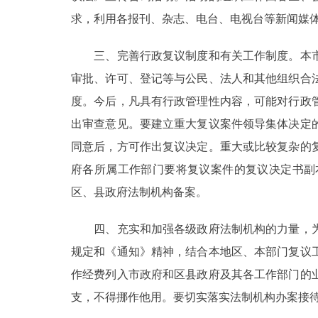
求，利用各报刊、杂志、电台、电视台等新闻媒
走进北京
三、完善行政复议制度和有关工作制度。本市
北京概况
审批、许可、登记等与公民、法人和其他组织合
度。今后，凡具有行政管理性内容，可能对行政
绿色北京
出审查意见。要建立重大复议案件领导集体决定
多语种
同意后，方可作出复议决定。重大或比较复杂的
府各所属工作部门要将复议案件的复议决定书副
ENGLISH
区、县政府法制机构备案。
DEUTSCH
四、充实和加强各级政府法制机构的力量，为
规定和《通知》精神，结合本地区、本部门复议
ESPAÑOL
作经费列入市政府和区县政府及其各工作部门的
支，不得挪作他用。要切实落实法制机构办案接
ITALIANO