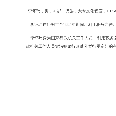
李怀玮，男，41岁，汉族，大专文化程度，197
决策公开
李怀玮在1994年至1995年期间。利用职务之便。共
政务服务
李怀玮身为国家行政机关工作人员，利用职务之
个人服务
政机关工作人员贪污贿赂行政处分暂行规定》的
便民服务
中介服务
政民互动
12345网上接诉即办
参与调查