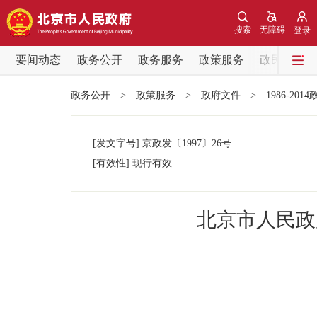
搜索
无障碍
登录
要闻动态
政务公开
政务服务
政策服务
政民互动
要闻动态
政务公开
>
政策服务
>
政府文件
>
1986-201
党中央精神
[发文字号]
京政发
〔1997〕
26号
北京要闻
[有效性]
现行有效
各区热点
北京市人民政
政务公开
市领导
政策兑现