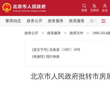
搜索
无障碍
登录
要闻动态
政务公开
政务服务
政策服务
政民互动
要闻动态
政务公开
>
政策服务
>
政府文件
>
1986-201
党中央精神
[发文字号]
京政发
〔1997〕
18号
北京要闻
[有效性]
现行有效
各区热点
北京市人民政府批转市房
政务公开
市领导
政策兑现