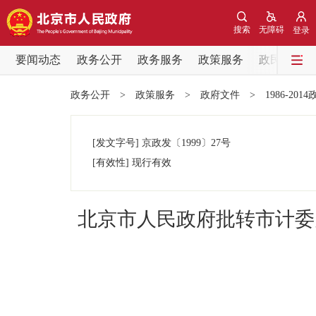
搜索
无障碍
登录
要闻动态
政务公开
政务服务
政策服务
政民互动
要闻动态
政务公开
>
政策服务
>
政府文件
>
1986-201
党中央精神
[发文字号]
京政发
〔1999〕
27号
北京要闻
[有效性]
现行有效
各区热点
北京市人民政府批转市计委
政务公开
市领导
政策兑现