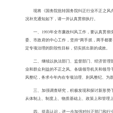
现将《国务院批转国务院纠正行业不正之风办公
决策公开
况补充通知如下，请一并认真贯彻执行。
政务服务
一、1993年全市廉政纠风工作，要认真贯彻
个人服务
委、市政府的中心工作，坚持“两手抓，两手都
定专项治理的阶段性目标，切实抓出新的成效。
便民服务
二、继续以执法部门、监督部门、经济管理部
业和群众利益的不正之风。各级领导机关和领导
中介服务
风整纪，务求今年内在专项治理、刹风整纪、为
政民互动
三、加强调查研究，积极发现和探讨新形势下
12345网上接诉即办
从体制上、制度上、物质基础上、政策上和管理
参与调查
四。提高认识，进一步加强对纠正部门和行业不