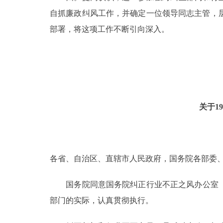
自抓廉政纠风工作，并确定一位领导同志主管，
走进北京
部署，将这项工作不断引向深入。
北京概况
绿色北京
多语种
关于1
ENGLISH
DEUTSCH
各省、自治区、直辖市人民政府，国务院各部委
ESPAÑOL
国务院同意国务院纠正行业不正之风办公室《关
部门的实际，认真贯彻执行。
ITALIANO