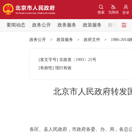
搜索
无障碍
登录
要闻动态
政务公开
政务服务
政策服务
政民互动
要闻动态
政务公开
>
政策服务
>
政府文件
>
1986-201
党中央精神
[发文字号]
京政发
〔1993〕
25号
北京要闻
[有效性]
现行有效
各区热点
北京市人民政府转发
政务公开
市领导
各区、县人民政府，市政府各委、办、局，各总
政策兑现