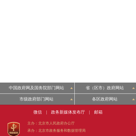
走进北京
北京概况
绿色北京
多语种
ENGLISH
中国政府网及国务院部门网站
省（区市）政府网站
DEUTSCH
市级政府部门网站
各区政府网站
ESPAÑOL
微信
|
政务新媒体发布厅
|
邮箱
主办：北京市人民政府办公厅
ITALIANO
承办：北京市政务服务和数据管理局