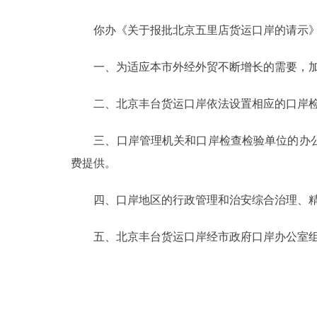
你办《关于报批北京五里店货运口岸的请示》（京
决策公开
一、为适应本市外经外贸不断增长的需要，加快
政务服务
二、北京丰台货运口岸依法设置相应的口岸检
个人服务
三、口岸管理机关和口岸检查检验单位的办公
便民服务
费提供。
中介服务
四、口岸地区的行政管理和治安综合治理、精
政民互动
五、北京丰台货运口岸经市政府口岸办公室组
12345网上接诉即办
参与调查