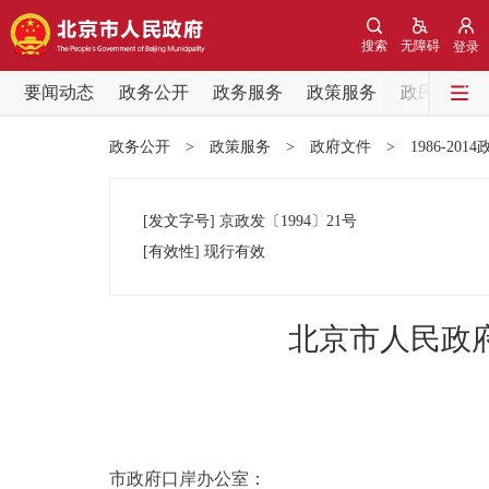
搜索
无障碍
登录
要闻动态
政务公开
政务服务
政策服务
政民互动
要闻动态
政务公开
>
政策服务
>
政府文件
>
1986-201
党中央精神
[发文字号]
京政发
〔1994〕
21号
北京要闻
[有效性]
现行有效
各区热点
北京市人民政
政务公开
市领导
市政府口岸办公室：
政策兑现