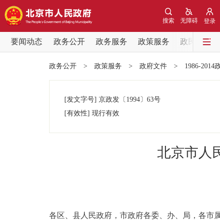
搜索
无障碍
登录
要闻动态
政务公开
政务服务
政策服务
政民互动
要闻动态
政务公开
>
政策服务
>
政府文件
>
1986-201
党中央精神
[发文字号]
京政发
〔1994〕
63号
北京要闻
[有效性]
现行有效
各区热点
北京市人
政务公开
市领导
各区、县人民政府，市政府各委、办、局，各市
政策兑现