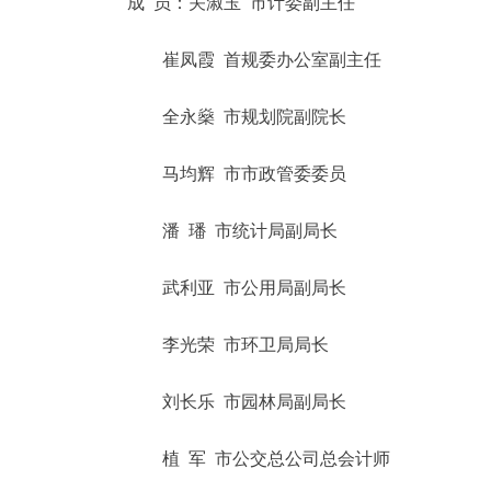
成 员：关淑玉 市计委副主任
走进北京
崔凤霞 首规委办公室副主任
北京概况
全永燊 市规划院副院长
绿色北京
马均辉 市市政管委委员
多语种
潘 璠 市统计局副局长
ENGLISH
武利亚 市公用局副局长
DEUTSCH
李光荣 市环卫局局长
刘长乐 市园林局副局长
ESPAÑOL
植 军 市公交总公司总会计师
ITALIANO