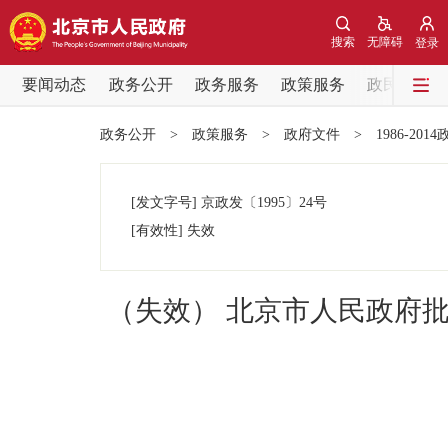
搜索
无障碍
登录
要闻动态
政务公开
政务服务
政策服务
政民互动
要闻动态
政务公开
>
政策服务
>
政府文件
>
1986-201
党中央精神
[发文字号]
京政发
〔1995〕
24号
北京要闻
[有效性]
失效
各区热点
（失效） 北京市人民政府
政务公开
市领导
政策兑现