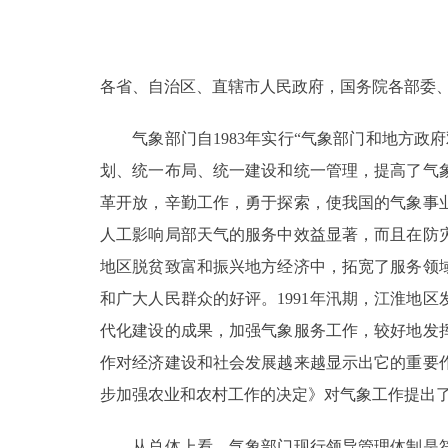
走进北京
各省、自治区、直辖市人民政府，国务院各部委
北京概况
气象部门自1983年实行“气象部门和地方政
绿色北京
划、统一布局、统一建设和统一管理，提高了气
多语种
革开放，辛勤工作，勇于探索，使我国的气象事
人工影响局部天气的服务中效益显著，而且在防
ENGLISH
地区脱贫致富和振兴地方经济中，拓宽了服务领
和广大人民群众的好评。1991年汛期，江淮地
DEUTSCH
代化建设的成果，加强气象服务工作，较好地发
作对经济建设和社会发展越来越显示出它的重要
ESPAÑOL
步加强农业和农村工作的决定》对气象工作提出
ITALIANO
从总体上看，气象部门现行领导管理体制是符