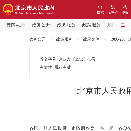
搜索
无障碍
登录
要闻动态
政务公开
政务服务
政策服务
政民互动
要闻动态
政务公开
>
政策服务
>
政府文件
>
1986-201
党中央精神
[发文字号]
京政发
〔1992〕
45号
北京要闻
[有效性]
现行有效
各区热点
北京市人民政
政务公开
市领导
各区、县人民政府，市政府各委、办、局，各总
政策兑现