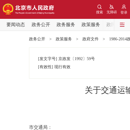
搜索
无障碍
登录
要闻动态
政务公开
政务服务
政策服务
政民互动
要闻动态
政务公开
>
政策服务
>
政府文件
>
1986-201
党中央精神
[发文字号]
京政发
〔1992〕
59号
北京要闻
[有效性]
现行有效
各区热点
关于交通运
政务公开
市领导
市交通局：
政策兑现