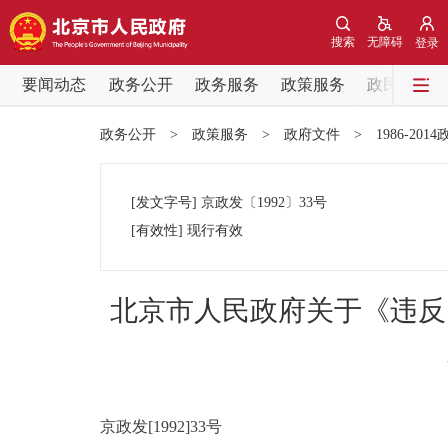
搜索
无障碍
登录
要闻动态
政务公开
政务服务
政策服务
政民互动
要闻动态
政务公开
>
政策服务
>
政府文件
>
1986-201
党中央精神
[发文字号]
京政发
〔1992〕
33号
北京要闻
[有效性]
现行有效
各区热点
北京市人民政府关于《违反
政务公开
市领导
京政发[1992]33号
政策兑现