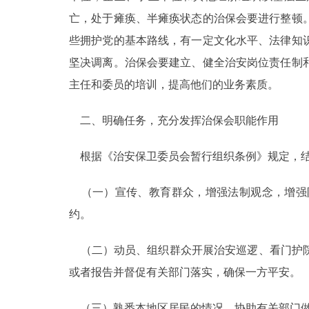
亡，处于瘫痪、半瘫痪状态的治保会要进行整顿
走进北京
些拥护党的基本路线，有一定文化水平、法律知
北京概况
坚决调离。治保会要建立、健全治安岗位责任制
主任和委员的培训，提高他们的业务素质。
绿色北京
二、明确任务，充分发挥治保会职能作用
多语种
根据《治安保卫委员会暂行组织条例》规定，结
ENGLISH
（一）宣传、教育群众，增强法制观念，增强
DEUTSCH
约。
（二）动员、组织群众开展治安巡逻、看门护院
ESPAÑOL
或者报告并督促有关部门落实，确保一方平安。
ITALIANO
（三）熟悉本地区居民的情况，协助有关部门做