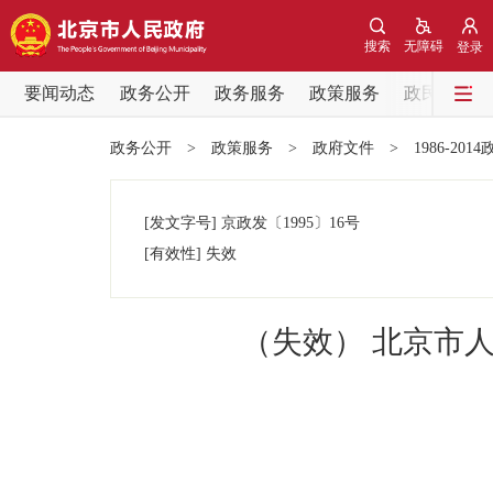
搜索
无障碍
登录
要闻动态
政务公开
政务服务
政策服务
政民互动
要闻动态
政务公开
>
政策服务
>
政府文件
>
1986-201
党中央精神
[发文字号]
京政发
〔1995〕
16号
北京要闻
[有效性]
失效
各区热点
（失效） 北京市
政务公开
市领导
政策兑现