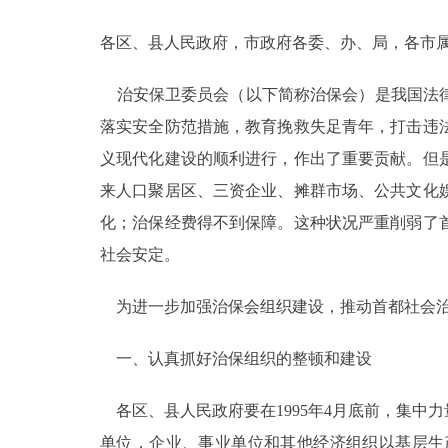
各区、县人民政府，市政府各委、办、局，各市
决策公开
治安保卫委员会（以下简称治保会）是我国法律
政务服务
落实安全防范措施，教育挽救失足青年，打击违
个人服务
义现代化建设的顺利进行，作出了重要贡献。但
来人口聚居区、三资企业、摊群市场、公共文化
便民服务
化；治保经费得不到保障。这种状况严重削弱了
社会安定。
中介服务
为进一步加强治保会组织建设，推动首都社会治
政民互动
一、认真抓好治保组织的整顿和建设
12345网上接诉即办
各区、县人民政府要在1995年4月底前，集中
参与调查
单位，企业、事业单位和其他经济组织以基层生